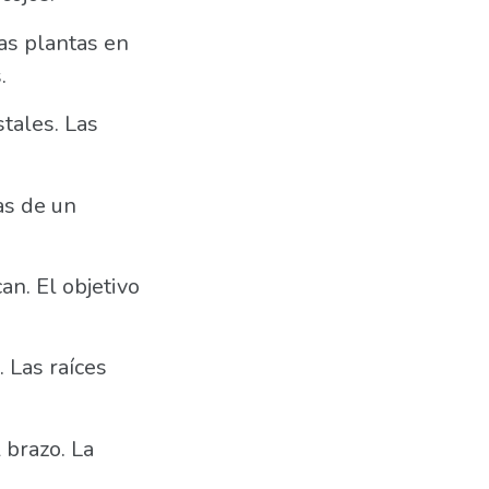
Las plantas en
.
stales. Las
as de un
an. El objetivo
 Las raíces
l brazo. La