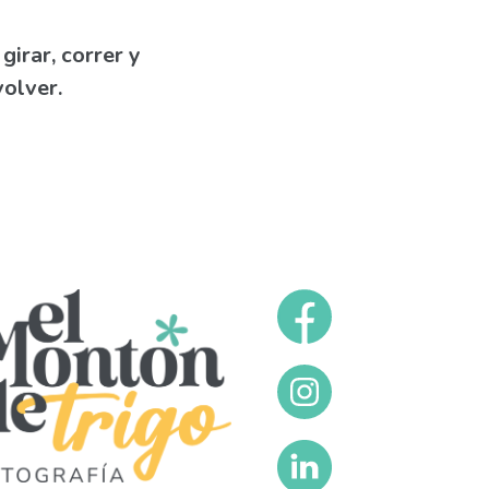
girar, correr y
volver.