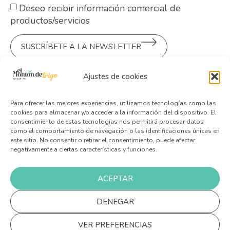
Deseo recibir información comercial de
productos/servicios
SUSCRÍBETE A LA NEWSLETTER
Este sitio está protegido por reCAPTCHA y la
Política de
Ajustes de cookies
Privacidad de Google
y
sus Términos de Servicio
aplican.
Para ofrecer las mejores experiencias, utilizamos tecnologías como las
cookies para almacenar y/o acceder a la información del dispositivo. El
consentimiento de estas tecnologías nos permitirá procesar datos
como el comportamiento de navegación o las identificaciones únicas en
este sitio. No consentir o retirar el consentimiento, puede afectar
negativamente a ciertas características y funciones.
ACEPTAR
ACCESIBILIDAD
COOKIES
PRIVACIDAD
AVISO LEGAL
MAPA DEL SITIO
DENEGAR
© 2023 El Montón de Trigo Fotografía. Web diseñada
1
con ♥ por Masper Comunicación Digital
VER PREFERENCIAS